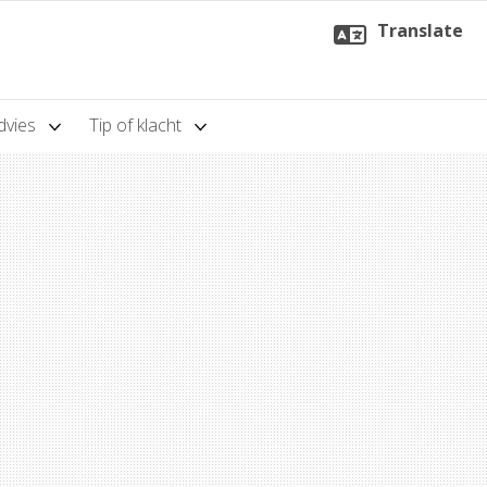
Translate
dvies
Tip of klacht