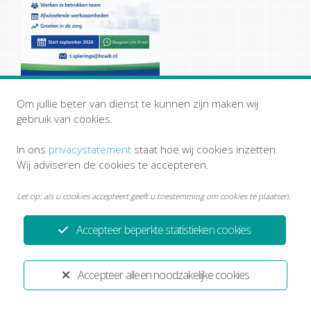
Om jullie beter van dienst te kunnen zijn maken wij
gebruik van cookies.
In ons
privacystatement
staat hoe wij cookies inzetten.
Wij adviseren de cookies te accepteren.
Let op: als u cookies accepteert geeft u toestemming om cookies te plaatsen.
Accepteer beperkte statistieken cookies
Privacystatement
Disclaimer
Ontwikkeld door:
Yardzorgsites.nl
Accepteer alleen noodzakelijke cookies