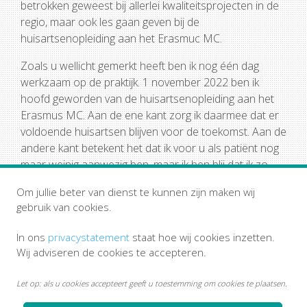
betrokken geweest bij allerlei kwaliteitsprojecten in de
regio, maar ook les gaan geven bij de
huisartsenopleiding aan het Erasmuc MC.
Zoals u wellicht gemerkt heeft ben ik nog één dag
werkzaam op de praktijk. 1 november 2022 ben ik
hoofd geworden van de huisartsenopleiding aan het
Erasmus MC. Aan de ene kant zorg ik daarmee dat er
voldoende huisartsen blijven voor de toekomst. Aan de
andere kant betekent het dat ik voor u als patiënt nog
maar weinig aanwezig ben, maar ik ben blij dat ik zo
nog wel als huisarts actief kan blijven en elkaar nog af
Om jullie beter van dienst te kunnen zijn maken wij
en toe zullen tegenkomen.
gebruik van cookies.
In ons
privacystatement
staat hoe wij cookies inzetten.
Wij adviseren de cookies te accepteren.
Let op: als u cookies accepteert geeft u toestemming om cookies te plaatsen.