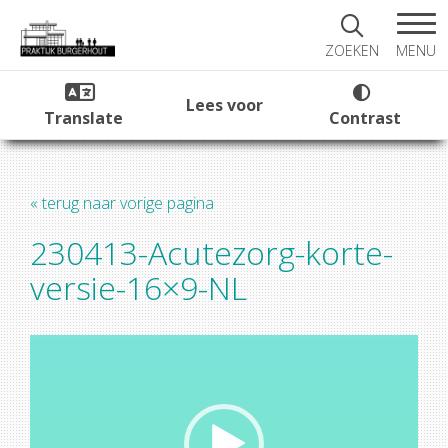
MENU
ZOEKEN
Lees voor
Translate
Contrast
« terug naar vorige pagina
230413-Acutezorg-korte-
versie-16×9-NL
Videospeler