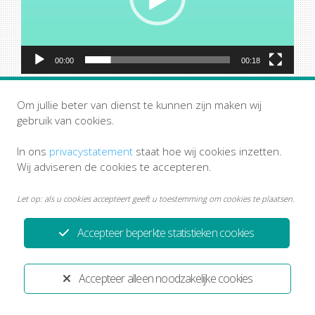
00:00
00:18
Om jullie beter van dienst te kunnen zijn maken wij
gebruik van cookies.
In ons
privacystatement
staat hoe wij cookies inzetten.
Wij adviseren de cookies te accepteren.
Privacystatement
Disclaimer
Let op: als u cookies accepteert geeft u toestemming om cookies te plaatsen.
Ontwikkeld door:
Yardzorgsites.nl
Accepteer beperkte statistieken cookies
Accepteer alleen noodzakelijke cookies