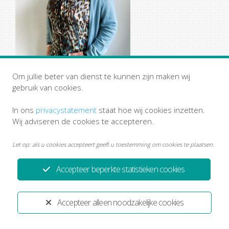
Om jullie beter van dienst te kunnen zijn maken wij
gebruik van cookies.
In ons
privacystatement
staat hoe wij cookies inzetten.
Wij adviseren de cookies te accepteren.
Let op: als u cookies accepteert geeft u toestemming om cookies te plaatsen.
Accepteer beperkte statistieken cookies
Privacystatement
Disclaimer
Ontwikkeld door:
Yardzorgsites.nl
Accepteer alleen noodzakelijke cookies