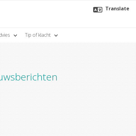
Translate
dvies
Tip of klacht
euwsberichten