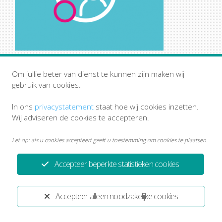
Om jullie beter van dienst te kunnen zijn maken wij
gebruik van cookies.
In ons
privacystatement
staat hoe wij cookies inzetten.
Wij adviseren de cookies te accepteren.
Privacystatement
Disclaimer
Let op: als u cookies accepteert geeft u toestemming om cookies te plaatsen.
Accepteer beperkte statistieken cookies
Ontwikkeld door:
Yardzorgsites.nl
Accepteer alleen noodzakelijke cookies